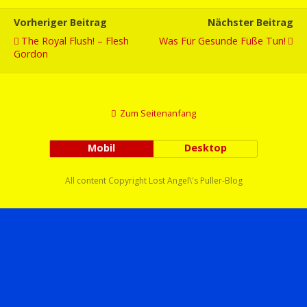
Vorheriger Beitrag
Nächster Beitrag
The Royal Flush! – Flesh
Was Für Gesunde Füße Tun!
Gordon
Zum Seitenanfang
Mobil
Desktop
All content Copyright Lost Angel\'s Puller-Blog