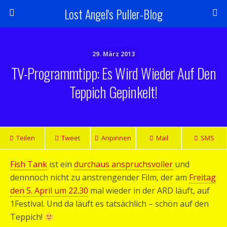
Lost Angel's Puller-Blog
29. März 2013
TV-Programmtipp: Es Wird Wieder Auf Den
Teppich Gepinkelt!
Teilen
Tweet
Anpinnen
Mail
SMS
Fish Tank
ist ein
durchaus anspruchsvoller
und
dennnoch nicht zu anstrengender Film, der am
Freitag
den 5. April um 22.30
mal wieder in der ARD läuft, auf
1Festival. Und da läuft es tatsächlich – schön auf den
Teppich!