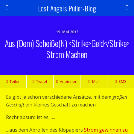
Lost Angel's Puller-Blog
19. Mai 2013
Aus (dem) Scheiße(n) <strike>Geld</strike>
Strom Machen
Teilen
Tweet
Anpinnen
Mail
SMS
Es gibt ja schon verschiedene Ansätze, mit dem
großen
Geschäft
ein kleines Geschäft zu machen.
Recht absurd ist es, ….
…aus dem Abrollen des Klopapiers
Strom gewinnen zu