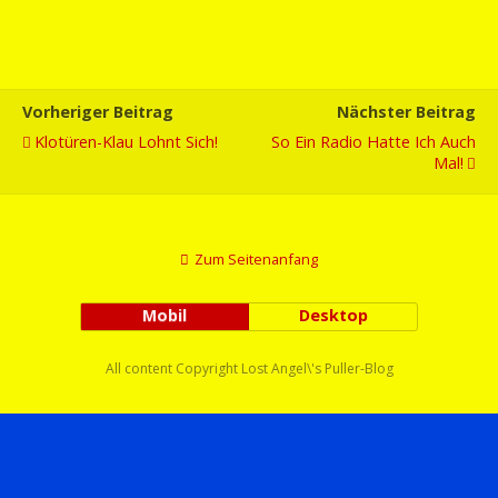
Vorheriger Beitrag
Nächster Beitrag
Klotüren-Klau Lohnt Sich!
So Ein Radio Hatte Ich Auch
Mal!
Zum Seitenanfang
Mobil
Desktop
All content Copyright Lost Angel\'s Puller-Blog