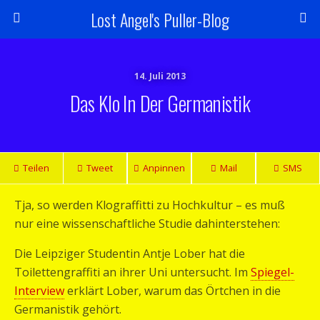
Lost Angel's Puller-Blog
14. Juli 2013
Das Klo In Der Germanistik
Teilen
Tweet
Anpinnen
Mail
SMS
Tja, so werden Klograffitti zu Hochkultur – es muß
nur eine wissenschaftliche Studie dahinterstehen:
Die Leipziger Studentin Antje Lober hat die
Toilettengraffiti an ihrer Uni untersucht. Im
Spiegel-
Interview
erklärt Lober, warum das Örtchen in die
Germanistik gehört.