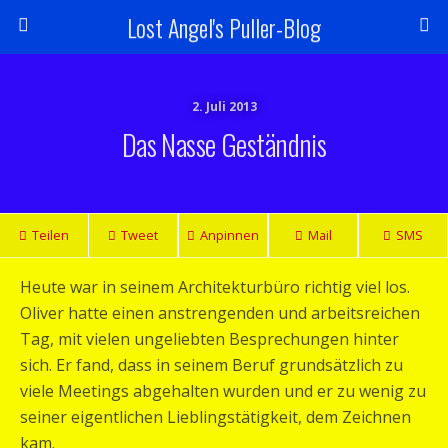
Lost Angel's Puller-Blog
2. Juli 2013
Das Nasse Geständnis
Teilen
Tweet
Anpinnen
Mail
SMS
Heute war in seinem Architekturbüro richtig viel los.
Oliver hatte einen anstrengenden und arbeitsreichen
Tag, mit vielen ungeliebten Besprechungen hinter
sich. Er fand, dass in seinem Beruf grundsätzlich zu
viele Meetings abgehalten wurden und er zu wenig zu
seiner eigentlichen Lieblingstätigkeit, dem Zeichnen
kam.