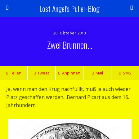
Lost Angel's Puller-Blog
20. Oktober 2013
Zwei Brunnen…
Teilen
Tweet
Anpinnen
Mail
SMS
Ja, wenn man den Krug nachfülllt, muß ja auch wieder
Platz geschaffen werden…Bernard Picart aus dem 16.
Jahrhundert: