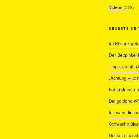
Videos
(379)
NEUESTE BE
Im Klotank gef
Der Bettpinkel-
Tipps, damit nä
„Achtung – kein
Butterblume u
Die goldene W
Ich wars diesmal
Schwache Blas
Deshalb macht 