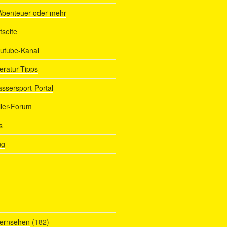
Abenteuer oder mehr
tseite
outube-Kanal
teratur-Tipps
assersport-Portal
ller-Forum
s
ng
Fernsehen
(182)