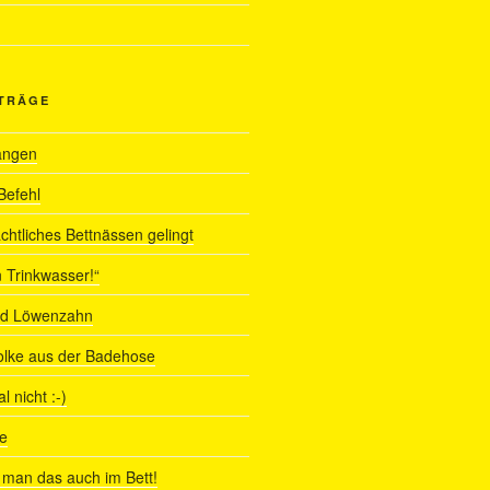
ITRÄGE
angen
Befehl
chtliches Bettnässen gelingt
 Trinkwasser!“
nd Löwenzahn
olke aus der Badehose
 nicht :-)
e
man das auch im Bett!