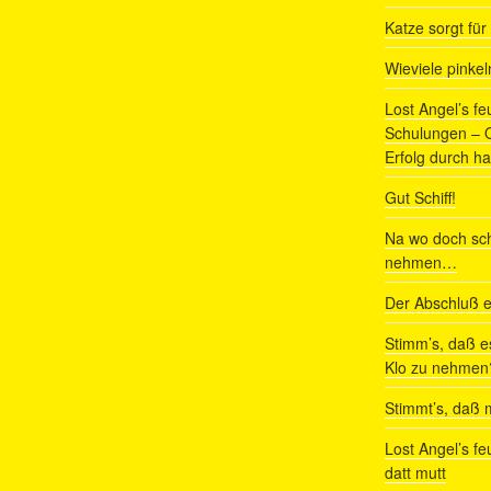
Katze sorgt fü
Wieviele pinke
Lost Angel’s fe
Schulungen – Om
Erfolg durch ha
Gut Schiff!
Na wo doch sch
nehmen…
Der Abschluß e
Stimm’s, daß e
Klo zu nehmen
Stimmt’s, daß m
Lost Angel’s fe
datt mutt