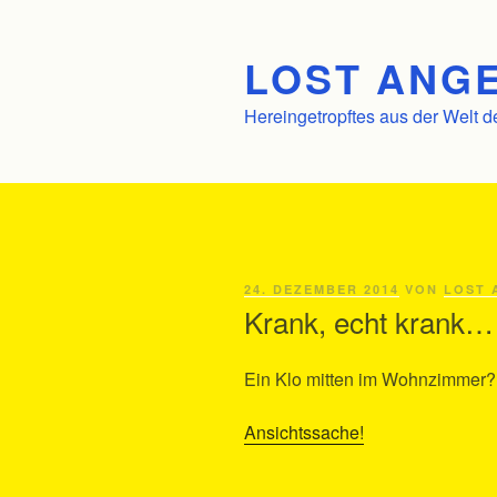
Zum
Inhalt
LOST ANGE
springen
Hereingetropftes aus der Welt d
VERÖFFENTLICHT
24. DEZEMBER 2014
VON
LOST 
AM
Krank, echt krank…
Ein Klo mitten im Wohnzimmer?
Ansichtssache!