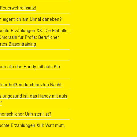
r Feuerwehreinsatz!
ln eigentlich am Urinal daneben?
uchte Erzählungen XX: Die Einhalte-
orashi für Profis: Beruflicher
rtes Blasentraining
on alle das Handy mit aufs Klo
iner heißen durchtanzten Nacht
s ungesund ist, das Handy mit aufs
?
enschlicher Urin steril ist?
uchte Erzählungen XIII: Watt mutt,