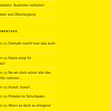
utobahn: Austreten verboten!
ässer aus Überzeugung
MMENTARE
am
zu
Deshalb macht man das auch
am
zu
Katze sorgt für
tz!
am
zu
Na wo doch schon alle das
s Klo nehmen…
am
zu
Husch, husch…
am
zu
Pinkelei im Schuhladen
am
zu
Wenn es doch so dringend