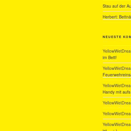
Stau auf der A
Herbert: Bettn
NEUESTE KO
YellowWetDre
im Bett!
YellowWetDre
Feuerwehreinsa
YellowWetDre
Handy mit auf
YellowWetDre
YellowWetDre
YellowWetDre
ist…. :-)