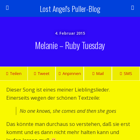
Lost Angel's Puller-Blog
4. Februar 2015
Melanie – Ruby Tuesday
Teilen
Tweet
Anpinnen
Mail
SMS
Dieser Song ist eines meiner Lieblingslieder.
Einerseits wegen der schönen Textzeile:
No one knows, she comes and then she goes
Das könnte man durchaus so verstehen, daß sie erst
kommt und es dann nicht mehr halten kann und