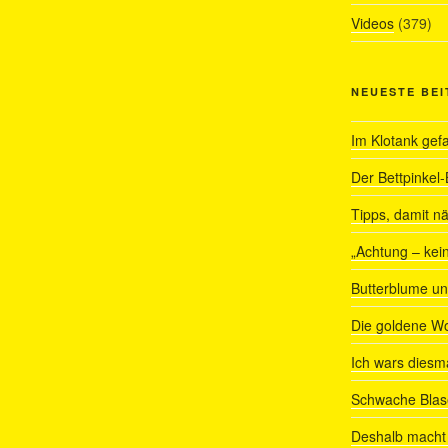
Videos
(379)
NEUESTE BE
Im Klotank gef
Der Bettpinkel-
Tipps, damit nä
„Achtung – kein
Butterblume u
Die goldene W
Ich wars diesmal
Schwache Blas
Deshalb macht 