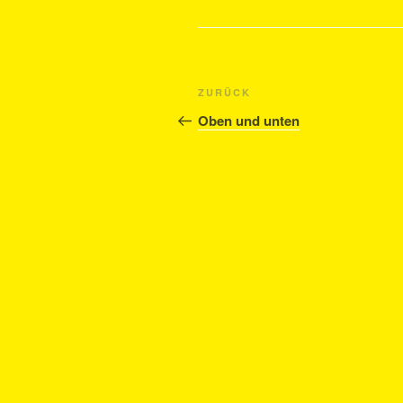
Beitragsnavigation
Vorheriger
ZURÜCK
Beitrag
Oben und unten