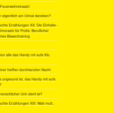
r Feuerwehreinsatz!
ln eigentlich am Urinal daneben?
uchte Erzählungen XX: Die Einhalte-
orashi für Profis: Beruflicher
rtes Blasentraining
on alle das Handy mit aufs Klo
iner heißen durchtanzten Nacht
s ungesund ist, das Handy mit aufs
?
enschlicher Urin steril ist?
uchte Erzählungen XIII: Watt mutt,