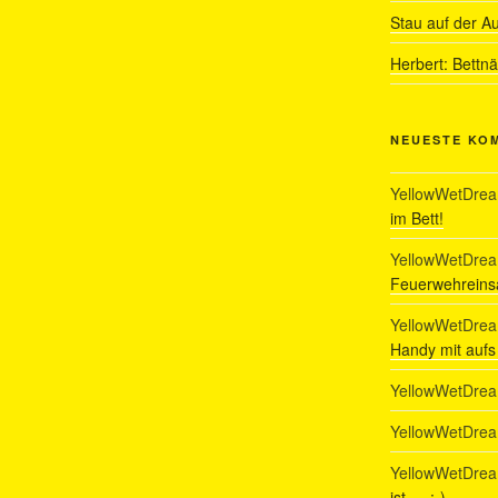
Stau auf der A
Herbert: Bettn
NEUESTE KO
YellowWetDre
im Bett!
YellowWetDre
Feuerwehreinsa
YellowWetDre
Handy mit auf
YellowWetDre
YellowWetDre
YellowWetDre
ist…. :-)