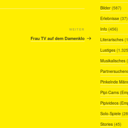
Bilder
(587)
Erlebnisse
(37)
Info
(456)
Nächster
WEITER
Beitrag
Frau TV auf dem Damenklo
Literarisches
(1
Lustiges
(1.325
Musikalisches
(
Partnersuchen
Pinkelnde Män
Pipi-Cams (Em
Pipivideos (Em
Solo-Spiele
(28
Stories
(45)