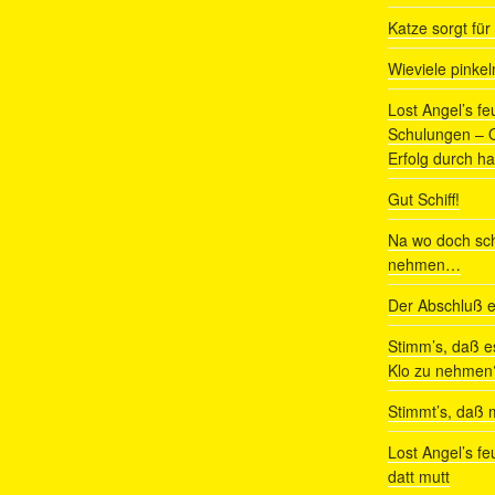
Katze sorgt fü
Wieviele pinke
Lost Angel’s fe
Schulungen – Om
Erfolg durch ha
Gut Schiff!
Na wo doch sch
nehmen…
Der Abschluß e
Stimm’s, daß e
Klo zu nehmen
Stimmt’s, daß m
Lost Angel’s fe
datt mutt