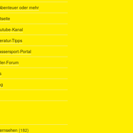
Abenteuer oder mehr
tseite
outube-Kanal
teratur-Tipps
assersport-Portal
ller-Forum
s
ng
Fernsehen
(182)