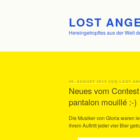
Zum
Inhalt
LOST ANGE
springen
Hereingetropftes aus der Welt d
VERÖFFENTLICHT
30. AUGUST 2015
VON
LOST AN
AM
Neues vom Contest 
pantalon mouillé :-)
Die Musiker von Gloria waren l
ihrem Auftritt jeder vier Bier ge