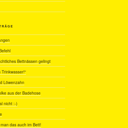
ITRÄGE
angen
Befehl
chtliches Bettnässen gelingt
 Trinkwasser!“
nd Löwenzahn
olke aus der Badehose
 nicht :-)
e
man das auch im Bett!