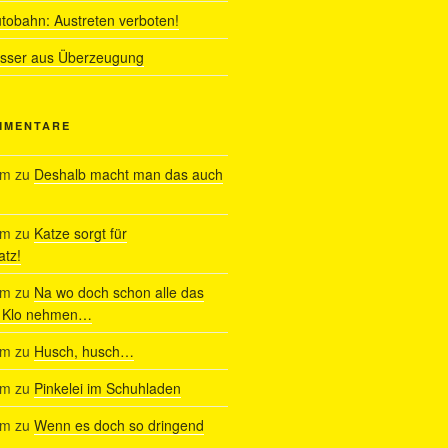
utobahn: Austreten verboten!
ässer aus Überzeugung
MMENTARE
am
zu
Deshalb macht man das auch
am
zu
Katze sorgt für
tz!
am
zu
Na wo doch schon alle das
s Klo nehmen…
am
zu
Husch, husch…
am
zu
Pinkelei im Schuhladen
am
zu
Wenn es doch so dringend