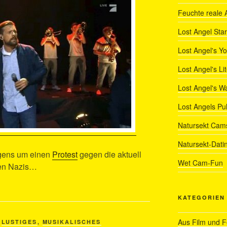
Feuchte reale 
Lost Angel Star
Lost Angel's Y
Lost Angel's Li
Lost Angel's W
Lost Angels Pu
Natursekt Cam
Natursekt-Dati
rigens um einen
Protest
gegen die aktuell
Wet Cam-Fun
en Nazis…
KATEGORIEN
Aus Film und 
,
LUSTIGES
,
MUSIKALISCHES