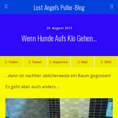
Lost Angel's Puller-Blog
23. August 2015
Wenn Hunde Aufs Klo Gehen…
Teilen
Tweet
Anpinnen
Mail
SMS
…dann ist nachher üblicherweise ein Baum gegossen!
Es geht aber auch anders…: