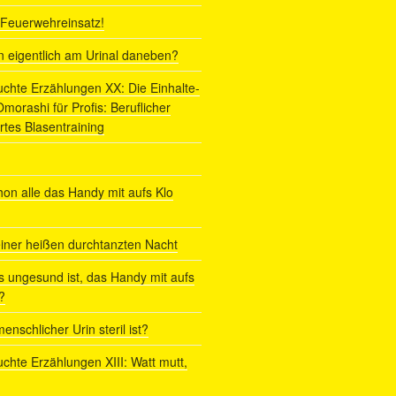
r Feuerwehreinsatz!
ln eigentlich am Urinal daneben?
uchte Erzählungen XX: Die Einhalte-
orashi für Profis: Beruflicher
rtes Blasentraining
on alle das Handy mit aufs Klo
iner heißen durchtanzten Nacht
s ungesund ist, das Handy mit aufs
?
enschlicher Urin steril ist?
uchte Erzählungen XIII: Watt mutt,