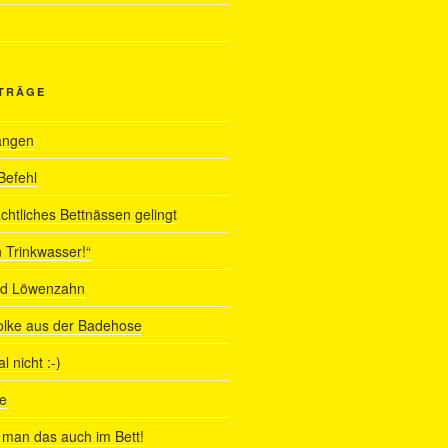
ITRÄGE
angen
Befehl
chtliches Bettnässen gelingt
 Trinkwasser!“
nd Löwenzahn
olke aus der Badehose
 nicht :-)
e
man das auch im Bett!