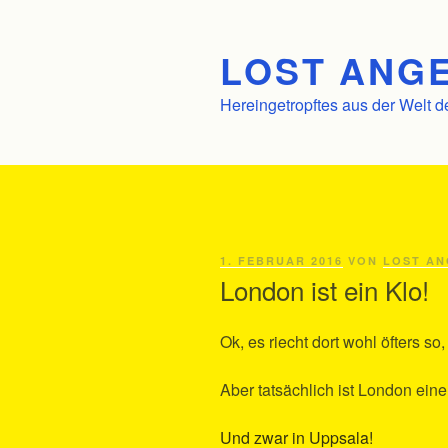
Zum
Inhalt
LOST ANGE
springen
Hereingetropftes aus der Welt d
VERÖFFENTLICHT
1. FEBRUAR 2016
VON
LOST AN
AM
London ist ein Klo!
Ok, es riecht dort wohl öfters so
Aber tatsächlich ist London eine 
Und zwar in Uppsala!