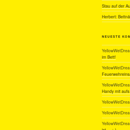
Stau auf der A
Herbert: Bettn
NEUESTE KO
YellowWetDre
im Bett!
YellowWetDre
Feuerwehreinsa
YellowWetDre
Handy mit auf
YellowWetDre
YellowWetDre
YellowWetDre
ist…. :-)