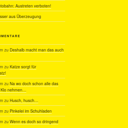
utobahn: Austreten verboten!
ässer aus Überzeugung
MMENTARE
am
zu
Deshalb macht man das auch
am
zu
Katze sorgt für
tz!
am
zu
Na wo doch schon alle das
s Klo nehmen…
am
zu
Husch, husch…
am
zu
Pinkelei im Schuhladen
am
zu
Wenn es doch so dringend