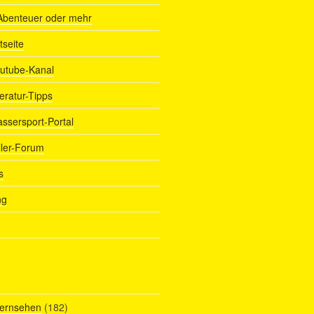
Abenteuer oder mehr
tseite
outube-Kanal
teratur-Tipps
assersport-Portal
ller-Forum
s
ng
Fernsehen
(182)