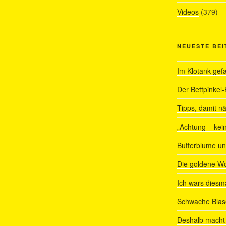
Videos
(379)
NEUESTE BE
Im Klotank gef
Der Bettpinkel-
Tipps, damit nä
„Achtung – kein
Butterblume u
Die goldene W
Ich wars diesmal
Schwache Blas
Deshalb macht 