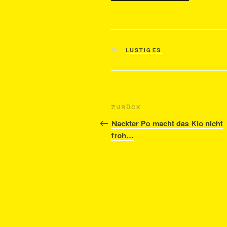
KATEGORIEN
LUSTIGES
Beitragsnavigation
Vorheriger
ZURÜCK
Beitrag
Nackter Po macht das Klo nicht
froh…