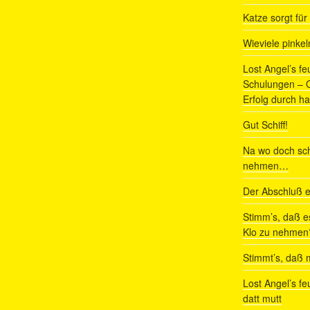
Katze sorgt fü
Wieviele pinke
Lost Angel’s fe
Schulungen – Om
Erfolg durch ha
Gut Schiff!
Na wo doch sch
nehmen…
Der Abschluß e
Stimm’s, daß e
Klo zu nehmen
Stimmt’s, daß m
Lost Angel’s fe
datt mutt