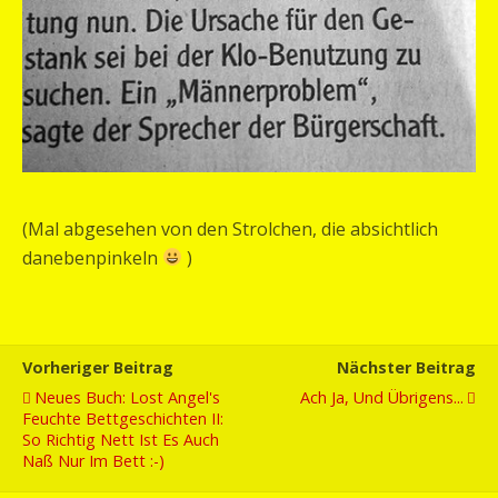
(Mal abgesehen von den Strolchen, die absichtlich
danebenpinkeln
)
Vorheriger Beitrag
Nächster Beitrag
Neues Buch: Lost Angel's
Ach Ja, Und Übrigens...
Feuchte Bettgeschichten II:
So Richtig Nett Ist Es Auch
Naß Nur Im Bett :-)