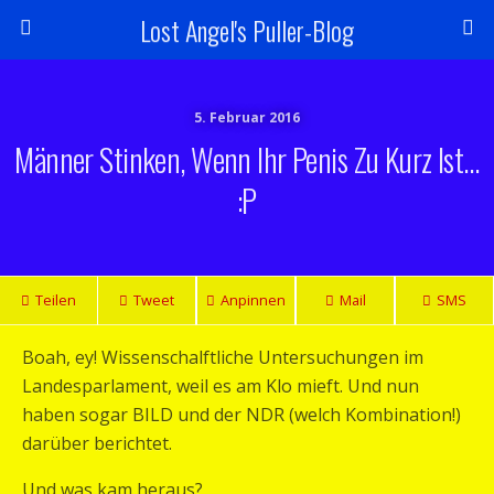
Lost Angel's Puller-Blog
5. Februar 2016
Männer Stinken, Wenn Ihr Penis Zu Kurz Ist…
:P
Teilen
Tweet
Anpinnen
Mail
SMS
Boah, ey! Wissenschalftliche Untersuchungen im
Landesparlament, weil es am Klo mieft. Und nun
haben sogar BILD und der NDR (welch Kombination!)
darüber berichtet.
Und was kam heraus?