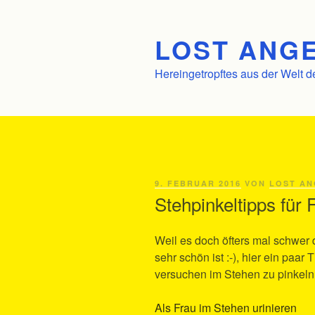
Zum
Inhalt
LOST ANGE
springen
Hereingetropftes aus der Welt d
VERÖFFENTLICHT
9. FEBRUAR 2016
VON
LOST AN
AM
Stehpinkeltipps für 
Weil es doch öfters mal schwer
sehr schön ist :-), hier ein paar
versuchen im Stehen zu pinkel
Als Frau im Stehen urinieren