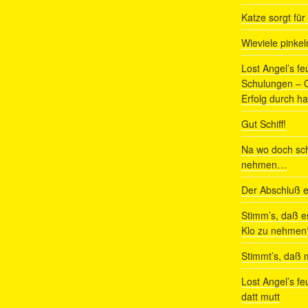
Katze sorgt fü
Wieviele pinke
Lost Angel’s fe
Schulungen – Om
Erfolg durch ha
Gut Schiff!
Na wo doch sch
nehmen…
Der Abschluß e
Stimm’s, daß e
Klo zu nehmen
Stimmt’s, daß m
Lost Angel’s fe
datt mutt