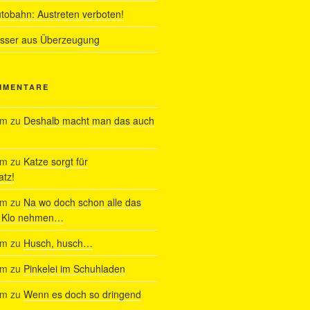
utobahn: Austreten verboten!
ässer aus Überzeugung
MMENTARE
am
zu
Deshalb macht man das auch
am
zu
Katze sorgt für
tz!
am
zu
Na wo doch schon alle das
s Klo nehmen…
am
zu
Husch, husch…
am
zu
Pinkelei im Schuhladen
am
zu
Wenn es doch so dringend