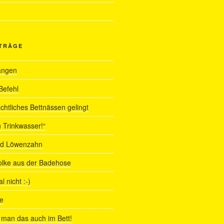
ITRÄGE
angen
Befehl
chtliches Bettnässen gelingt
 Trinkwasser!“
nd Löwenzahn
olke aus der Badehose
 nicht :-)
e
man das auch im Bett!