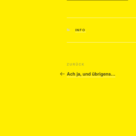
KATEGORIEN
INFO
Beitragsnavigation
Vorheriger
ZURÜCK
Beitrag
Ach ja, und übrigens…