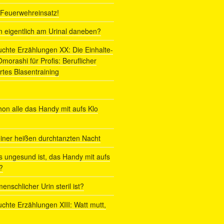
r Feuerwehreinsatz!
ln eigentlich am Urinal daneben?
uchte Erzählungen XX: Die Einhalte-
orashi für Profis: Beruflicher
rtes Blasentraining
on alle das Handy mit aufs Klo
iner heißen durchtanzten Nacht
s ungesund ist, das Handy mit aufs
?
enschlicher Urin steril ist?
uchte Erzählungen XIII: Watt mutt,