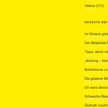
Videos
(379)
NEUESTE BE
Im Klotank gef
Der Bettpinkel-
Tipps, damit nä
„Achtung – kein
Butterblume u
Die goldene W
Ich wars diesmal
Schwache Blas
Deshalb macht 