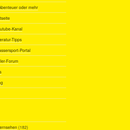
Abenteuer oder mehr
tseite
outube-Kanal
teratur-Tipps
assersport-Portal
ller-Forum
s
ng
Fernsehen
(182)