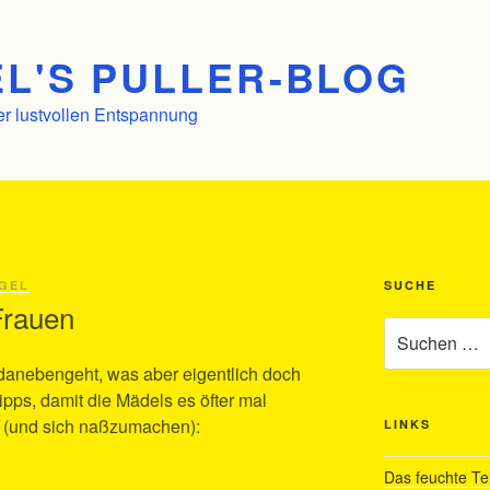
L'S PULLER-BLOG
er lustvollen Entspannung
GEL
SUCHE
Frauen
Suchen
nach:
 danebengeht, was aber eigentlich doch
 Tipps, damit die Mädels es öfter mal
n (und sich naßzumachen):
LINKS
Das feuchte Te