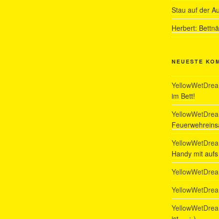
Stau auf der A
Herbert: Bettn
NEUESTE KO
YellowWetDre
im Bett!
YellowWetDre
Feuerwehreinsa
YellowWetDre
Handy mit auf
YellowWetDre
YellowWetDre
YellowWetDre
ist…. :-)