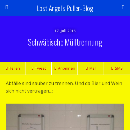
Lost Angel's Puller-Blog
17. Juli 2016
Schwäbische Mülltrennung
Teilen
Tweet
Anpinnen
Mail
SMS
Abfälle sind sauber zu trennen. Und da Bier und Wein
sich nicht vertragen…: