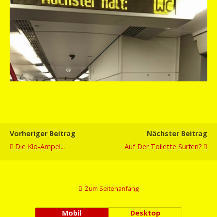
Vorheriger Beitrag
Nächster Beitrag
Die Klo-Ampel...
Auf Der Toilette Surfen?
Zum Seitenanfang
Mobil
Desktop