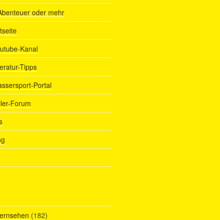
Abenteuer oder mehr
tseite
outube-Kanal
teratur-Tipps
assersport-Portal
ller-Forum
s
ng
Fernsehen
(182)