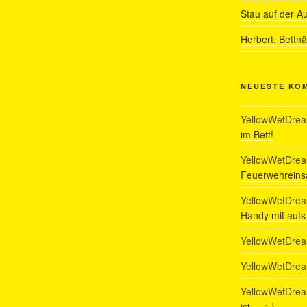
Stau auf der A
Herbert: Bettn
NEUESTE KO
YellowWetDre
im Bett!
YellowWetDre
Feuerwehreinsa
YellowWetDre
Handy mit auf
YellowWetDre
YellowWetDre
YellowWetDre
ist…. :-)