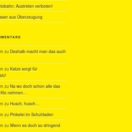
utobahn: Austreten verboten!
ässer aus Überzeugung
MMENTARE
am
zu
Deshalb macht man das auch
am
zu
Katze sorgt für
tz!
am
zu
Na wo doch schon alle das
s Klo nehmen…
am
zu
Husch, husch…
am
zu
Pinkelei im Schuhladen
am
zu
Wenn es doch so dringend