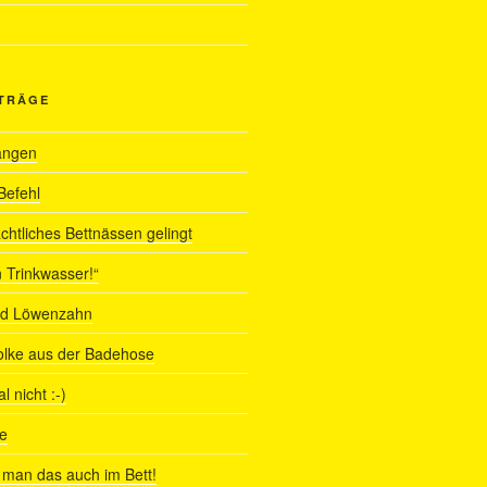
ITRÄGE
angen
Befehl
chtliches Bettnässen gelingt
 Trinkwasser!“
nd Löwenzahn
olke aus der Badehose
 nicht :-)
e
man das auch im Bett!