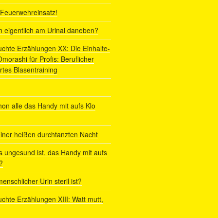
r Feuerwehreinsatz!
ln eigentlich am Urinal daneben?
uchte Erzählungen XX: Die Einhalte-
orashi für Profis: Beruflicher
rtes Blasentraining
on alle das Handy mit aufs Klo
iner heißen durchtanzten Nacht
s ungesund ist, das Handy mit aufs
?
enschlicher Urin steril ist?
uchte Erzählungen XIII: Watt mutt,