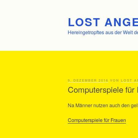
Zum
Inhalt
LOST ANGE
springen
Hereingetropftes aus der Welt d
VERÖFFENTLICHT
9. DEZEMBER 2016
VON
LOST A
AM
Computerspiele für
Na Männer nutzen auch den gel
Computerspiele für Frauen