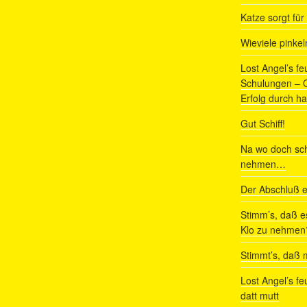
Katze sorgt fü
Wieviele pinke
Lost Angel’s fe
Schulungen – Om
Erfolg durch ha
Gut Schiff!
Na wo doch sch
nehmen…
Der Abschluß e
Stimm’s, daß e
Klo zu nehmen
Stimmt’s, daß m
Lost Angel’s fe
datt mutt