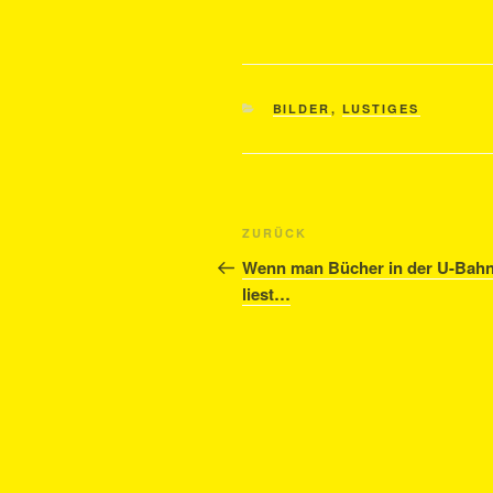
KATEGORIEN
BILDER
,
LUSTIGES
Beitragsnavigation
Vorheriger
ZURÜCK
Beitrag
Wenn man Bücher in der U-Bah
liest…