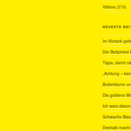
Videos
(379)
NEUESTE BE
Im Klotank gef
Der Bettpinkel-
Tipps, damit nä
„Achtung – kein
Butterblume u
Die goldene W
Ich wars diesmal
Schwache Blas
Deshalb macht 