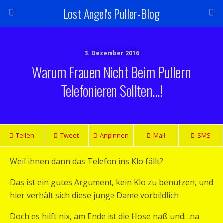
Lost Angel's Puller-Blog
3. Dezember 2016
Warum Frauen Nicht Beim Pullern
Telefonieren Sollten…!
Teilen
Tweet
Anpinnen
Mail
SMS
Weil ihnen dann das Telefon ins Klo fällt?
Das ist ein gutes Argument, kein Klo zu benutzen, und
hier verhält sich diese junge Dame vorbildlich
Doch es hilft nix, am Ende ist die Hose naß und…na