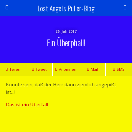
Lost Angel's Puller-Blog
26. Juli 2017
Ein Überphall!
Teilen
Tweet
Anpinnen
Mail
SMS
Könnte sein, daß der Herr dann ziemlich angepißt
ist…!
Das ist ein Überfall