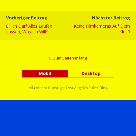
Vorheriger Beitrag
Nächster Beitrag
"Ich Darf Alles Laufen
Keine Filmkameras Auf Dem
Lassen, Was Ich Will!"
Klo!
Zum Seitenanfang
Mobil
Desktop
All content Copyright Lost Angel\'s Puller-Blog