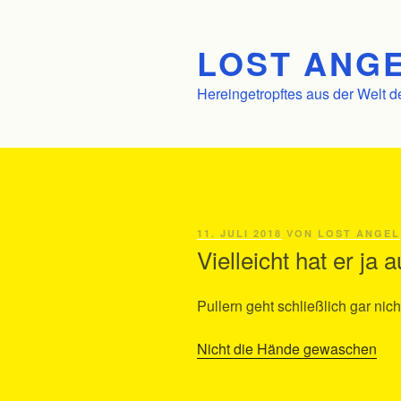
Zum
Inhalt
LOST ANGE
springen
Hereingetropftes aus der Welt d
VERÖFFENTLICHT
11. JULI 2018
VON
LOST ANGEL
AM
Vielleicht hat er ja
Pullern geht schließlich gar nich
Nicht die Hände gewaschen