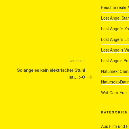
Feuchte reale 
Lost Angel Star
Lost Angel's Y
Lost Angel's Li
Lost Angel's W
Lost Angels Pu
Nächster
WEITER
Beitrag
Solange es kein elektrischer Stuhl
Natursekt Cam
ist… :-O
Natursekt-Dati
Wet Cam-Fun
KATEGORIEN
Aus Film und 