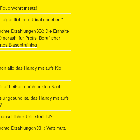
r Feuerwehreinsatz!
ln eigentlich am Urinal daneben?
uchte Erzählungen XX: Die Einhalte-
orashi für Profis: Beruflicher
rtes Blasentraining
on alle das Handy mit aufs Klo
iner heißen durchtanzten Nacht
s ungesund ist, das Handy mit aufs
?
enschlicher Urin steril ist?
uchte Erzählungen XIII: Watt mutt,