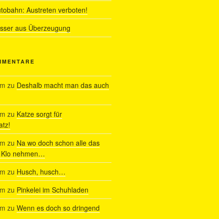
utobahn: Austreten verboten!
ässer aus Überzeugung
MMENTARE
am
zu
Deshalb macht man das auch
am
zu
Katze sorgt für
tz!
am
zu
Na wo doch schon alle das
s Klo nehmen…
am
zu
Husch, husch…
am
zu
Pinkelei im Schuhladen
am
zu
Wenn es doch so dringend