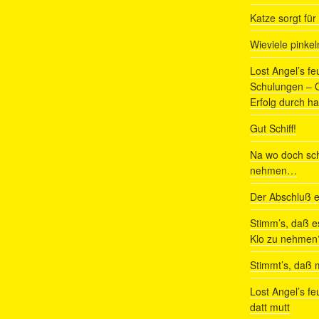
Katze sorgt fü
Wieviele pinke
Lost Angel’s fe
Schulungen – Om
Erfolg durch ha
Gut Schiff!
Na wo doch sch
nehmen…
Der Abschluß e
Stimm’s, daß e
Klo zu nehmen
Stimmt’s, daß m
Lost Angel’s fe
datt mutt