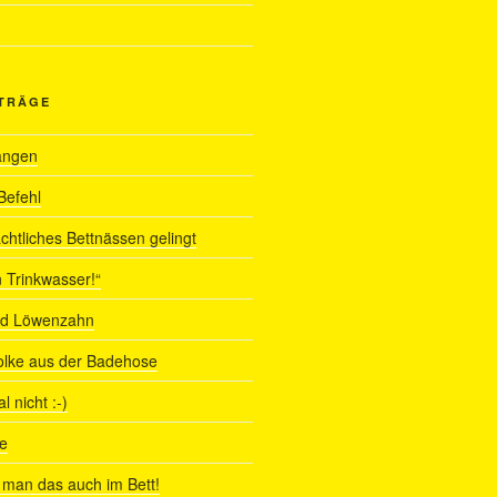
ITRÄGE
angen
Befehl
chtliches Bettnässen gelingt
 Trinkwasser!“
nd Löwenzahn
olke aus der Badehose
 nicht :-)
e
man das auch im Bett!