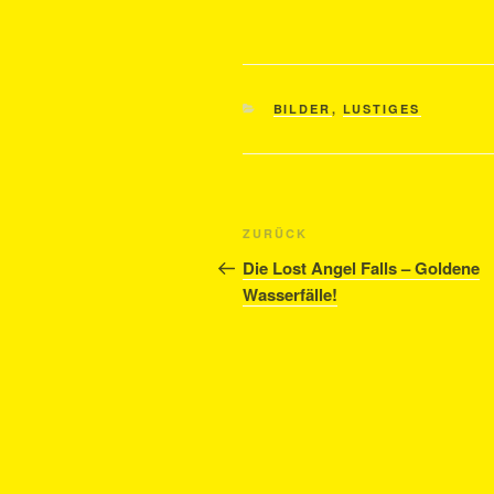
KATEGORIEN
BILDER
,
LUSTIGES
Beitragsnavigation
Vorheriger
ZURÜCK
Beitrag
Die Lost Angel Falls – Goldene
Wasserfälle!