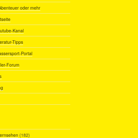
Abenteuer oder mehr
tseite
outube-Kanal
teratur-Tipps
assersport-Portal
ller-Forum
s
ng
Fernsehen
(182)