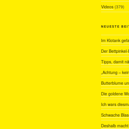
Videos
(379)
NEUESTE BE
Im Klotank gef
Der Bettpinkel-
Tipps, damit nä
„Achtung – kein
Butterblume u
Die goldene W
Ich wars diesmal
Schwache Blas
Deshalb macht 