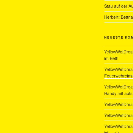
Stau auf der A
Herbert: Bettn
NEUESTE KO
YellowWetDre
im Bett!
YellowWetDre
Feuerwehreinsa
YellowWetDre
Handy mit auf
YellowWetDre
YellowWetDre
YellowWetDre
ist…. :-)