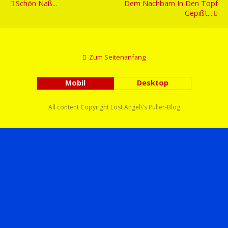
Schön Naß...
Dem Nachbarn In Den Topf
Gepißt...
Zum Seitenanfang
Mobil
Desktop
All content Copyright Lost Angel\'s Puller-Blog