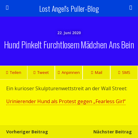
Lost Angel's Puller-Blog
22. Juni 2020
Hund Pinkelt Furchtlosem Mädchen Ans Bein
Teilen
Tweet
Anpinnen
Mail
SMS
Ein kurioser Skulpturenwettstreit an der Wall Street:
Urinierender Hund als Protest gegen „Fearless Girl“
Vorheriger Beitrag
Nächster Beitrag