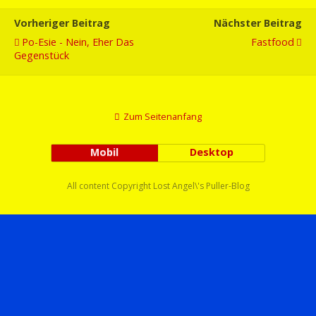
Vorheriger Beitrag
Nächster Beitrag
Po-Esie - Nein, Eher Das
Fastfood
Gegenstück
Zum Seitenanfang
Mobil
Desktop
All content Copyright Lost Angel\'s Puller-Blog