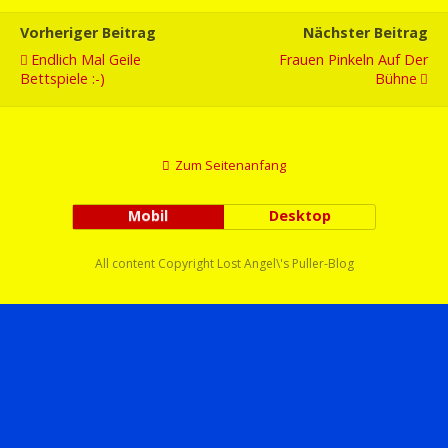
Vorheriger Beitrag
Nächster Beitrag
Endlich Mal Geile
Frauen Pinkeln Auf Der
Bettspiele :-)
Bühne
Zum Seitenanfang
Mobil
Desktop
All content Copyright Lost Angel\'s Puller-Blog