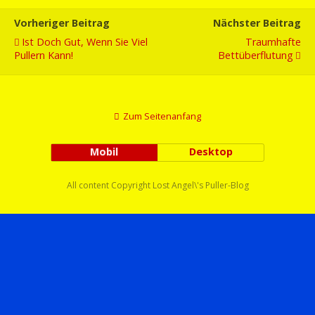
Vorheriger Beitrag
Nächster Beitrag
Ist Doch Gut, Wenn Sie Viel
Traumhafte
Pullern Kann!
Bettüberflutung
Zum Seitenanfang
Mobil
Desktop
All content Copyright Lost Angel\'s Puller-Blog