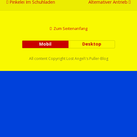
Pinkelei Im Schuhladen
Alternativer Antrieb
Zum Seitenanfang
Mobil
Desktop
All content Copyright Lost Angel\'s Puller-Blog