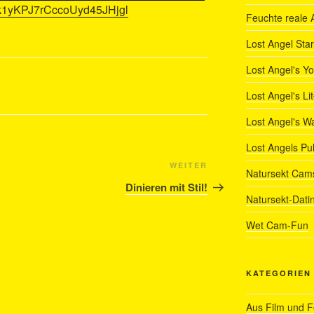
1yKPJ7rCccoUyd45JHjgl
Feuchte reale 
Lost Angel Star
Lost Angel's Y
Lost Angel's Li
Lost Angel's W
Lost Angels Pu
Nächster
WEITER
Natursekt Cam
Beitrag
Dinieren mit Stil!
Natursekt-Dati
Wet Cam-Fun
KATEGORIEN
Aus Film und 