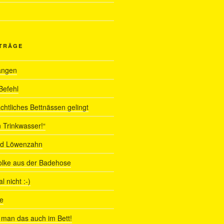
ITRÄGE
angen
Befehl
chtliches Bettnässen gelingt
 Trinkwasser!“
nd Löwenzahn
olke aus der Badehose
 nicht :-)
e
man das auch im Bett!