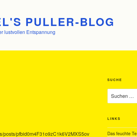
L'S PULLER-BLOG
er lustvollen Entspannung
SUCHE
Suchen
nach:
LINKS
ns/posts/pfbid0m4F31o9zC1k6V2MXS5ov
Das feuchte Te