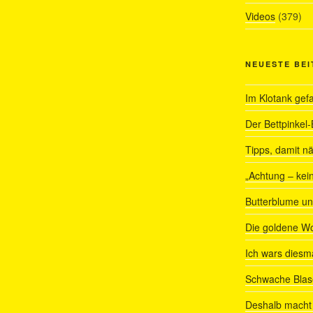
Videos
(379)
NEUESTE BE
Im Klotank gef
Der Bettpinkel-
Tipps, damit nä
„Achtung – kein
Butterblume u
Die goldene W
Ich wars diesmal
Schwache Blas
Deshalb macht 