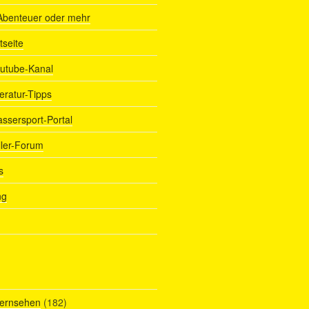
Abenteuer oder mehr
tseite
outube-Kanal
teratur-Tipps
assersport-Portal
ller-Forum
s
ng
Fernsehen
(182)