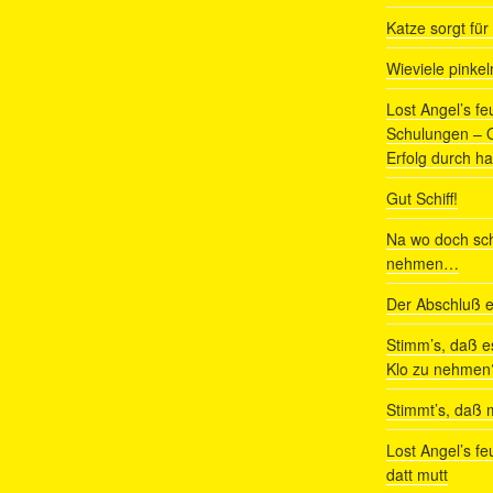
Katze sorgt fü
Wieviele pinke
Lost Angel’s fe
Schulungen – Om
Erfolg durch ha
Gut Schiff!
Na wo doch sch
nehmen…
Der Abschluß e
Stimm’s, daß e
Klo zu nehmen
Stimmt’s, daß m
Lost Angel’s fe
datt mutt