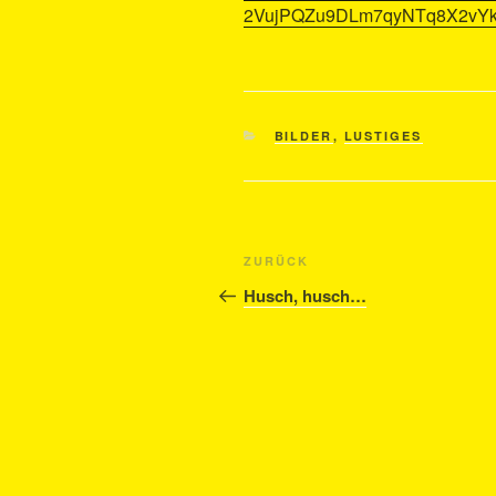
2VujPQZu9DLm7qyNTq8X2vYk
KATEGORIEN
BILDER
,
LUSTIGES
Beitragsnavigation
Vorheriger
ZURÜCK
Beitrag
Husch, husch…