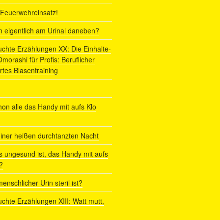
r Feuerwehreinsatz!
ln eigentlich am Urinal daneben?
uchte Erzählungen XX: Die Einhalte-
orashi für Profis: Beruflicher
rtes Blasentraining
on alle das Handy mit aufs Klo
iner heißen durchtanzten Nacht
s ungesund ist, das Handy mit aufs
?
enschlicher Urin steril ist?
uchte Erzählungen XIII: Watt mutt,