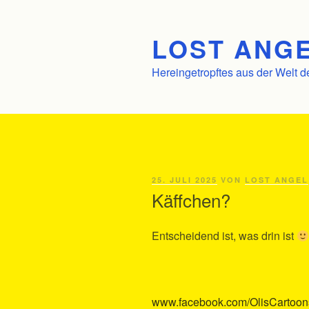
Zum
Inhalt
LOST ANGE
springen
Hereingetropftes aus der Welt d
VERÖFFENTLICHT
25. JULI 2025
VON
LOST ANGEL
AM
Käffchen?
Entscheidend ist, was drin ist
www.facebook.com/OlisCartoo