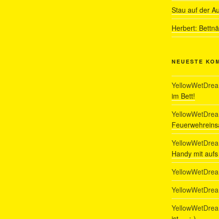
Stau auf der A
Herbert: Bettn
NEUESTE KO
YellowWetDre
im Bett!
YellowWetDre
Feuerwehreinsa
YellowWetDre
Handy mit auf
YellowWetDre
YellowWetDre
YellowWetDre
ist…. :-)