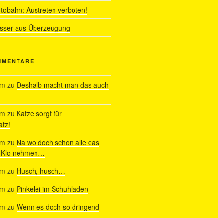
utobahn: Austreten verboten!
ässer aus Überzeugung
MMENTARE
am
zu
Deshalb macht man das auch
am
zu
Katze sorgt für
tz!
am
zu
Na wo doch schon alle das
s Klo nehmen…
am
zu
Husch, husch…
am
zu
Pinkelei im Schuhladen
am
zu
Wenn es doch so dringend