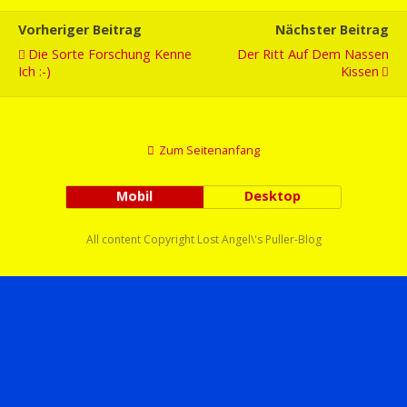
Vorheriger Beitrag
Nächster Beitrag
Die Sorte Forschung Kenne
Der Ritt Auf Dem Nassen
Ich :-)
Kissen
Zum Seitenanfang
Mobil
Desktop
All content Copyright Lost Angel\'s Puller-Blog