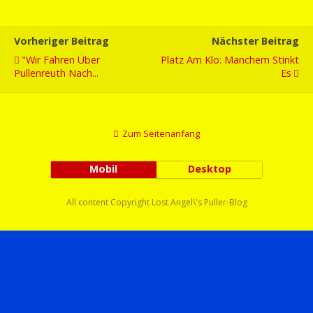
Vorheriger Beitrag
Nächster Beitrag
"Wir Fahren Über
Platz Am Klo: Manchem Stinkt
Pullenreuth Nach...
Es
Zum Seitenanfang
Mobil
Desktop
All content Copyright Lost Angel\'s Puller-Blog