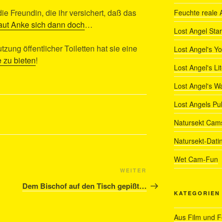
 Freundin, die ihr versichert, daß das
Feuchte reale 
raut Anke sich dann doch
…
Lost Angel Star
ung öffentlicher Toiletten hat sie eine
Lost Angel's Y
e zu bieten
!
Lost Angel's Li
Lost Angel's W
Lost Angels Pu
Natursekt Cam
Natursekt-Dati
Wet Cam-Fun
Nächster
WEITER
Beitrag
Dem Bischof auf den Tisch gepißt…
KATEGORIEN
Aus Film und 