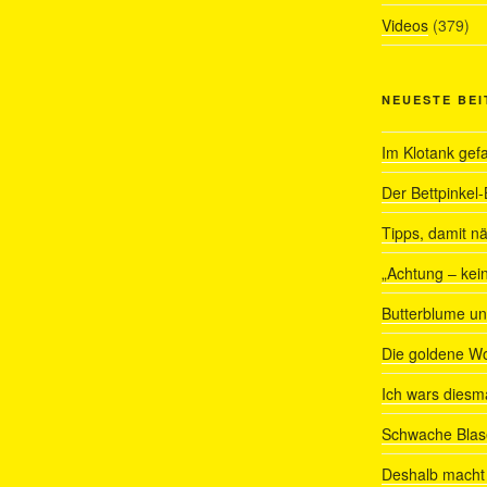
Videos
(379)
NEUESTE BE
Im Klotank gef
Der Bettpinkel-
Tipps, damit nä
„Achtung – kein
Butterblume u
Die goldene W
Ich wars diesmal
Schwache Blas
Deshalb macht 