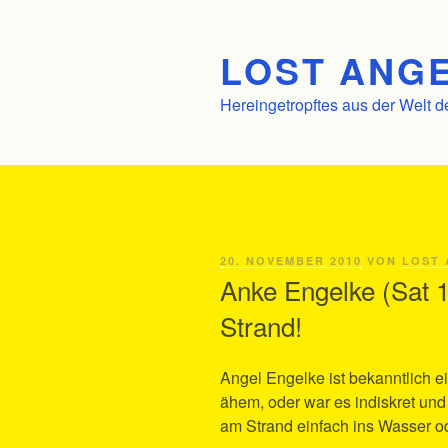
Zum
Inhalt
LOST ANGE
springen
Hereingetropftes aus der Welt d
VERÖFFENTLICHT
20. NOVEMBER 2010
VON
LOST 
AM
Anke Engelke (Sat 1)
Strand!
Angel Engelke ist bekanntlich ei
ähem, oder war es indiskret und a
am Strand einfach ins Wasser o