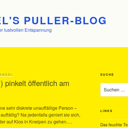
L'S PULLER-BLOG
er lustvollen Entspannung
ANGEL
SUCHE
 pinkelt öffentlich am
Suchen
nach:
ne sehr diskrete unauffällige Person –
LINKS
uffällig? Na jedenfalls geniert sie sich,
der auf Klos in Kneipen zu gehen….
Das feuchte Te