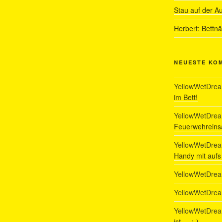
Stau auf der A
Herbert: Bettn
NEUESTE KO
YellowWetDre
im Bett!
YellowWetDre
Feuerwehreinsa
YellowWetDre
Handy mit auf
YellowWetDre
YellowWetDre
YellowWetDre
ist…. :-)