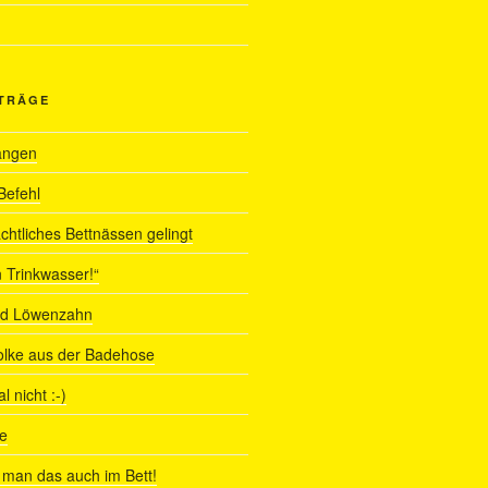
ITRÄGE
angen
Befehl
chtliches Bettnässen gelingt
 Trinkwasser!“
nd Löwenzahn
olke aus der Badehose
 nicht :-)
e
man das auch im Bett!