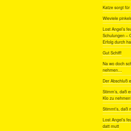
Katze sorgt fü
Wieviele pinke
Lost Angel’s fe
Schulungen – Om
Erfolg durch ha
Gut Schiff!
Na wo doch sch
nehmen…
Der Abschluß e
Stimm’s, daß e
Klo zu nehmen
Stimmt’s, daß m
Lost Angel’s fe
datt mutt