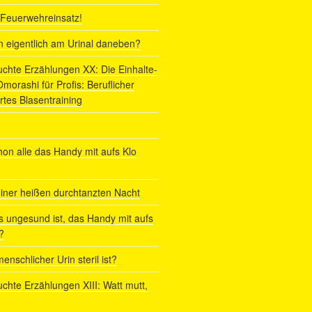
r Feuerwehreinsatz!
ln eigentlich am Urinal daneben?
uchte Erzählungen XX: Die Einhalte-
orashi für Profis: Beruflicher
rtes Blasentraining
on alle das Handy mit aufs Klo
iner heißen durchtanzten Nacht
s ungesund ist, das Handy mit aufs
?
enschlicher Urin steril ist?
uchte Erzählungen XIII: Watt mutt,