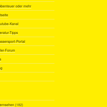
Abenteuer oder mehr
tseite
outube-Kanal
teratur-Tipps
assersport-Portal
ller-Forum
s
ng
Fernsehen
(182)