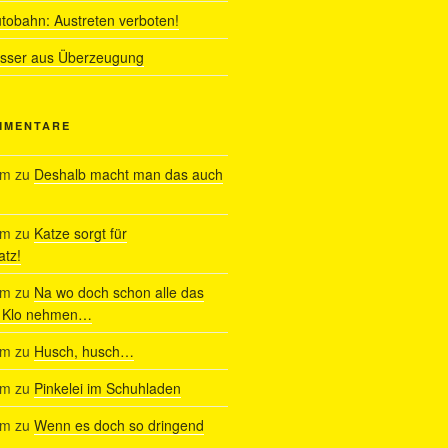
utobahn: Austreten verboten!
ässer aus Überzeugung
MMENTARE
am
zu
Deshalb macht man das auch
am
zu
Katze sorgt für
tz!
am
zu
Na wo doch schon alle das
s Klo nehmen…
am
zu
Husch, husch…
am
zu
Pinkelei im Schuhladen
am
zu
Wenn es doch so dringend