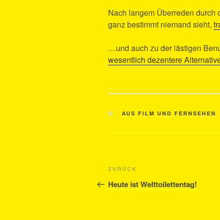
Nach langem Überreden durch die
ganz bestimmt niemand sieht,
t
…und auch zu der lästigen Benutz
wesentlich dezentere Alternativ
KATEGORIEN
AUS FILM UND FERNSEHEN
Beitragsnavigation
Vorheriger
ZURÜCK
Beitrag
Heute ist Welttoilettentag!