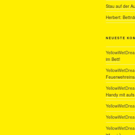
Stau auf der A
Herbert: Bettn
NEUESTE KO
YellowWetDre
im Bett!
YellowWetDre
Feuerwehreinsa
YellowWetDre
Handy mit auf
YellowWetDre
YellowWetDre
YellowWetDre
ist…. :-)