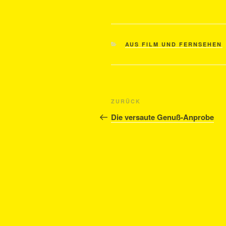
KATEGORIEN
AUS FILM UND FERNSEHEN
Beitragsnavigation
Vorheriger
ZURÜCK
Beitrag
Die versaute Genuß-Anprobe