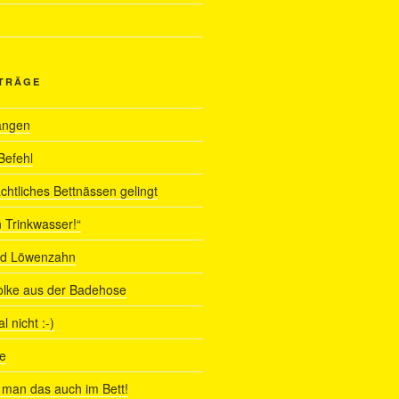
ITRÄGE
angen
Befehl
chtliches Bettnässen gelingt
 Trinkwasser!“
nd Löwenzahn
olke aus der Badehose
 nicht :-)
e
man das auch im Bett!