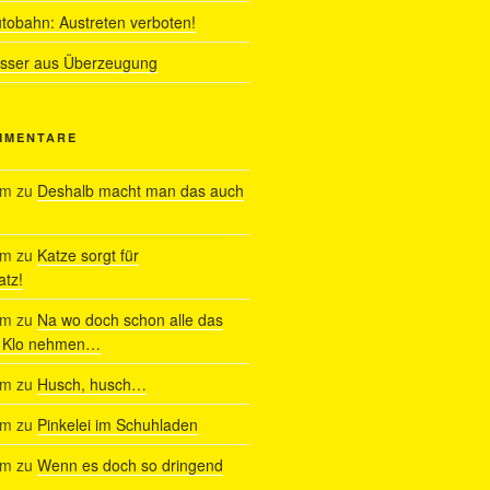
utobahn: Austreten verboten!
ässer aus Überzeugung
MMENTARE
am
zu
Deshalb macht man das auch
am
zu
Katze sorgt für
tz!
am
zu
Na wo doch schon alle das
s Klo nehmen…
am
zu
Husch, husch…
am
zu
Pinkelei im Schuhladen
am
zu
Wenn es doch so dringend