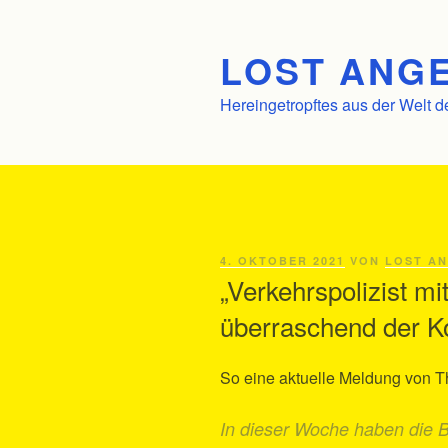
Zum
Inhalt
LOST ANGE
springen
Hereingetropftes aus der Welt d
VERÖFFENTLICHT
4. OKTOBER 2021
VON
LOST A
AM
„Verkehrspolizist mi
überraschend der Ko
So eine aktuelle Meldung von T
In dieser Woche haben die 