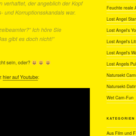
 verhaftet, der angeblich der Kopf
Feuchte reale 
- und Korruptionsskandals war.
Lost Angel Star
izeibeamter?“ Ich höre Sie
Lost Angel's Y
as gibt es doch nicht!“
Lost Angel's Li
Lost Angel's W
cht sein, oder?
Lost Angels Pu
Natursekt Cam
nz
hier auf Youtube
:
Natursekt-Dati
Wet Cam-Fun
KATEGORIEN
Aus Film und 