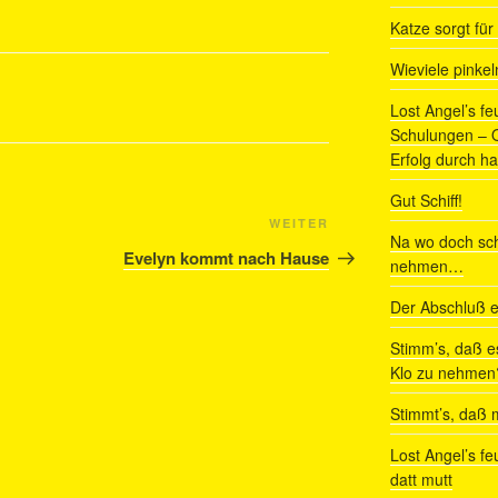
Katze sorgt fü
Wieviele pinke
Lost Angel’s fe
Schulungen – Om
Erfolg durch ha
Gut Schiff!
Nächster
WEITER
Na wo doch sch
Beitrag
Evelyn kommt nach Hause
nehmen…
Der Abschluß e
Stimm’s, daß e
Klo zu nehmen
Stimmt’s, daß m
Lost Angel’s fe
datt mutt