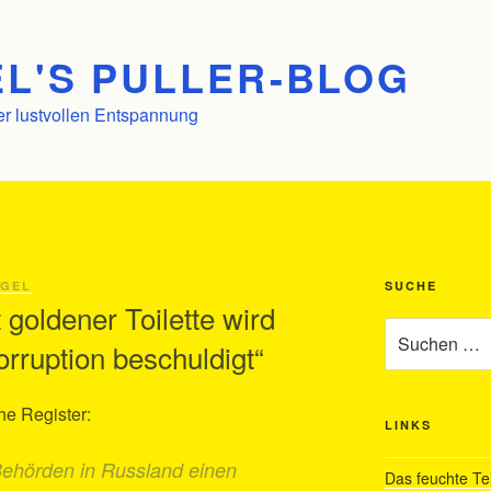
L'S PULLER-BLOG
er lustvollen Entspannung
NGEL
SUCHE
t goldener Toilette wird
Suchen
rruption beschuldigt“
nach:
he Register:
LINKS
Behörden in Russland einen
Das feuchte Te