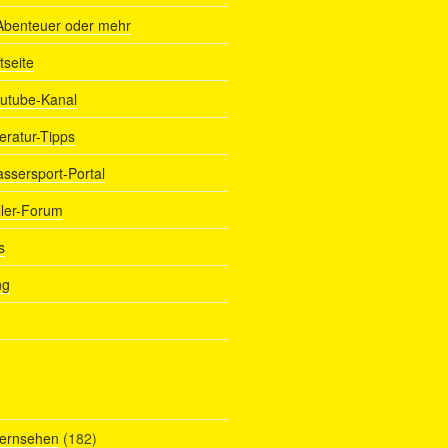
Abenteuer oder mehr
tseite
outube-Kanal
teratur-Tipps
assersport-Portal
ller-Forum
s
ng
Fernsehen
(182)