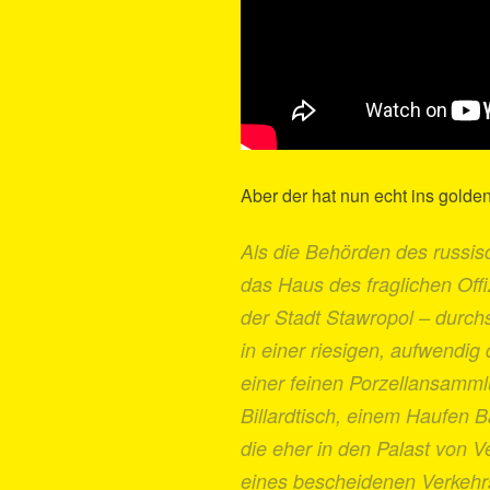
Aber der hat nun echt ins golden
Als die Behörden des russ
das Haus des fraglichen Off
der Stadt Stawropol – durch
in einer riesigen, aufwendig 
einer feinen Porzellansamm
Billardtisch, einem Haufen 
die eher in den Palast von V
eines bescheidenen Verkeh