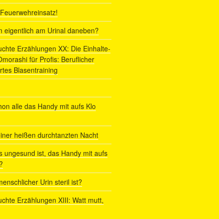
r Feuerwehreinsatz!
ln eigentlich am Urinal daneben?
uchte Erzählungen XX: Die Einhalte-
orashi für Profis: Beruflicher
rtes Blasentraining
on alle das Handy mit aufs Klo
iner heißen durchtanzten Nacht
s ungesund ist, das Handy mit aufs
?
enschlicher Urin steril ist?
uchte Erzählungen XIII: Watt mutt,