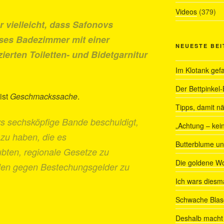
Videos
(379)
vielleicht, dass Safonovs
ses Badezimmer mit einer
NEUESTE BE
erten Toiletten- und Bidetgarnitur
Im Klotank gef
Der Bettpinkel-
 ist
Geschmackssache
.
Tipps, damit nä
s sechsköpfige Bande beschuldigt,
„Achtung – kein
zu haben, die es
Butterblume u
ubten, regionale Gesetze zu
Die goldene W
ollen gegen Bestechungsgelder zu
Ich wars diesmal
Schwache Blas
Deshalb macht 