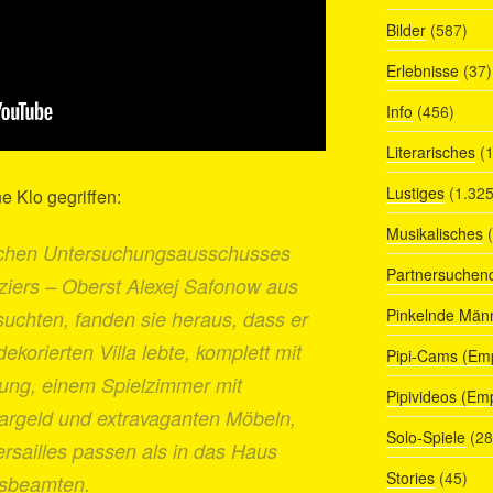
Bilder
(587)
Erlebnisse
(37)
Info
(456)
Literarisches
(1
Lustiges
(1.325
e Klo gegriffen:
Musikalisches
(
ischen Untersuchungsausschusses
Partnersuchen
iziers – Oberst Alexej Safonow aus
Pinkelnde Män
suchten, fanden sie heraus, dass er
dekorierten Villa lebte, komplett mit
Pipi-Cams (Em
lung, einem Spielzimmer mit
Pipivideos (Em
Bargeld und extravaganten Möbeln,
Solo-Spiele
(28
ersailles passen als in das Haus
Stories
(45)
rsbeamten.